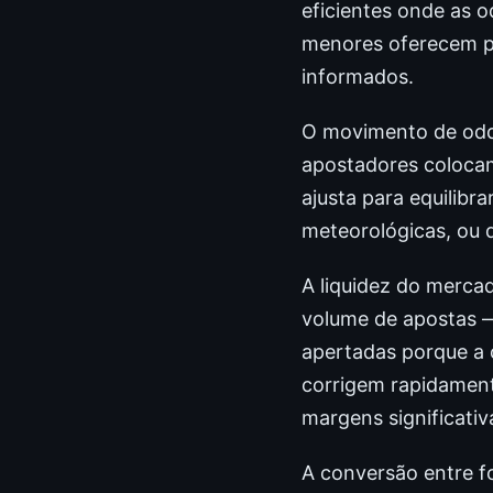
eficientes onde as o
menores oferecem po
informados.
O movimento de odds
apostadores colocam
ajusta para equilibra
meteorológicas, ou 
A liquidez do merca
volume de apostas —
apertadas porque a 
corrigem rapidament
margens significati
A conversão entre f