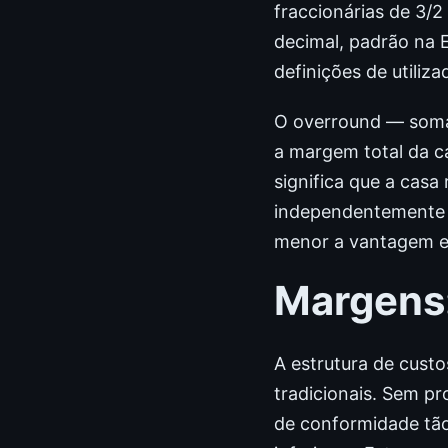
fraccionárias de 3/2
decimal, padrão na 
definições de utiliza
O overround — soma 
a margem total da 
significa que a cas
independentemente d
menor a vantagem es
Margens:
A estrutura de custo
tradicionais. Sem pr
de conformidade tã