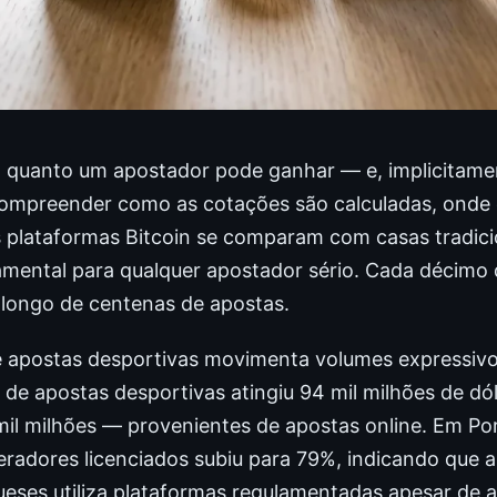
quanto um apostador pode ganhar — e, implicitamen
ompreender como as cotações são calculadas, onde 
 plataformas Bitcoin se comparam com casas tradicio
ental para qualquer apostador sério. Cada décimo 
longo de centenas de apostas.
e apostas desportivas movimenta volumes expressiv
 de apostas desportivas atingiu 94 mil milhões de d
il milhões — provenientes de apostas online. Em Por
eradores licenciados subiu para 79%, indicando que a
eses utiliza plataformas regulamentadas apesar de a