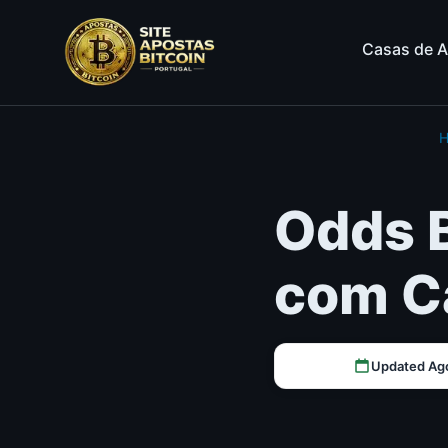
Casas de A
H
Odds 
com Ca
Updated Ag