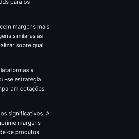
dds para os
erecem margens mais
ens similares às
alizar sobre qual
plataformas a
ou-se estratégia
omparam cotações
os significativos. A
omprime margens
dade de produtos