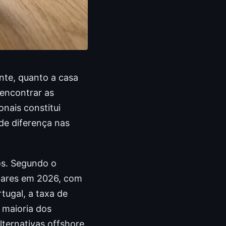
te, quanto a casa
encontrar as
nais constitui
de diferença nas
os. Segundo o
ólares em 2026, com
tugal, a taxa de
 maioria dos
lternativas offshore