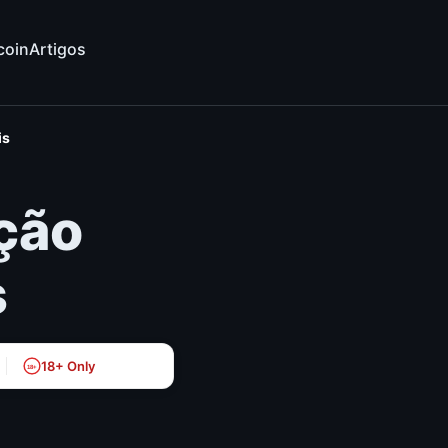
coin
Artigos
is
ção
s
18+ Only
18+