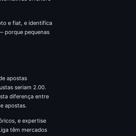
 e fiat, e identifica
 — porque pequenas
de apostas
ustas seriam 2.00.
ta diferença entre
de apostas.
ricos, e expertise
 Liga têm mercados