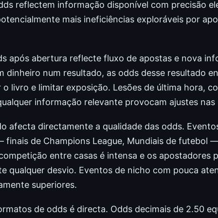
dds reflectem informação disponível com precisão el
tencialmente mais ineficiências exploráveis por ap
 após abertura reflecte fluxo de apostas e nova in
 dinheiro num resultado, as odds desse resultado e
r o livro e limitar exposição. Lesões de última hora, 
qualquer informação relevante provocam ajustes nas
do afecta directamente a qualidade das odds. Event
 finais de Champions League, Mundiais de futebol 
competição entre casas é intensa e os apostadores p
e qualquer desvio. Eventos de nicho com pouca ate
vamente superiores.
ormatos de odds é directa. Odds decimais de 2.50 eq