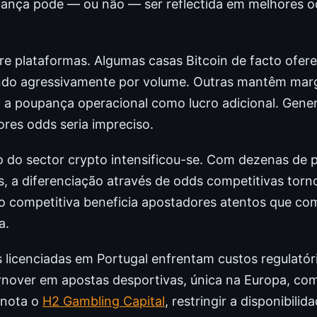
upança pode — ou não — ser reflectida em melhores o
ntre plataformas. Algumas casas Bitcoin de facto of
do agressivamente por volume. Outras mantêm marg
o a poupança operacional como lucro adicional. Gener
res odds seria impreciso.
 do sector crypto intensificou-se. Com dezenas de 
, a diferenciação através de odds competitivas torn
o competitiva beneficia apostadores atentos que c
a.
s licenciadas em Portugal enfrentam custos regulatóri
rnover em apostas desportivas, única na Europa, c
 nota o
H2 Gambling Capital
, restringir a disponibili