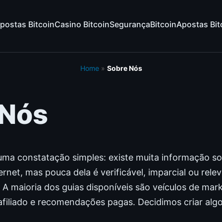
postas Bitcoin
Casino Bitcoin
Segurança
Bitcoin
Apostas Bit
Home
»
Sobre Nós
 Nós
 uma constatação simples: existe muita informação s
rnet, mas pouca dela é verificável, imparcial ou rele
A maioria dos guias disponíveis são veículos de mark
 afiliado e recomendações pagas. Decidimos criar algo