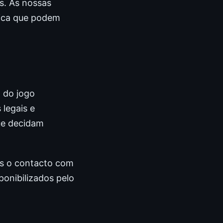
s. As nossas
fica que podem
 do jogo
legais e
ue decidam
os o contacto com
ponibilizados pelo