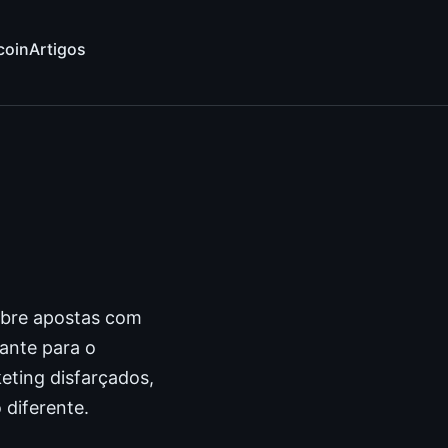
coin
Artigos
obre apostas com
vante para o
eting disfarçados,
 diferente.