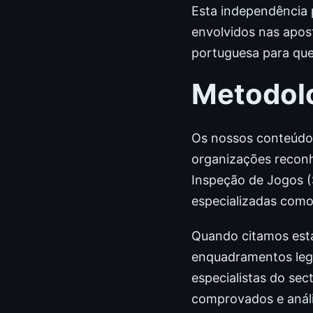
Esta independência 
envolvidos nas apos
portuguesa para que
Metodol
Os nossos conteúdos 
organizações reconh
Inspeção de Jogos (S
especializadas com
Quando citamos esta
enquadramentos lega
especialistas do sec
comprovados e análi