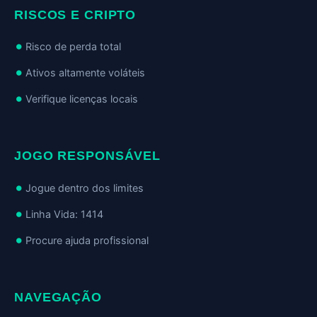
RISCOS E CRIPTO
Risco de perda total
Ativos altamente voláteis
Verifique licenças locais
JOGO RESPONSÁVEL
Jogue dentro dos limites
Linha Vida: 1414
Procure ajuda profissional
NAVEGAÇÃO