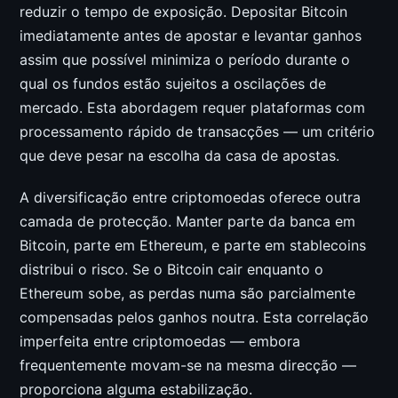
reduzir o tempo de exposição. Depositar Bitcoin
imediatamente antes de apostar e levantar ganhos
assim que possível minimiza o período durante o
qual os fundos estão sujeitos a oscilações de
mercado. Esta abordagem requer plataformas com
processamento rápido de transacções — um critério
que deve pesar na escolha da casa de apostas.
A diversificação entre criptomoedas oferece outra
camada de protecção. Manter parte da banca em
Bitcoin, parte em Ethereum, e parte em stablecoins
distribui o risco. Se o Bitcoin cair enquanto o
Ethereum sobe, as perdas numa são parcialmente
compensadas pelos ganhos noutra. Esta correlação
imperfeita entre criptomoedas — embora
frequentemente movam-se na mesma direcção —
proporciona alguma estabilização.