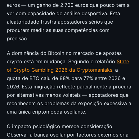
euros — um ganho de 2.700 euros que pouco tem a
ver com capacidade de análise desportiva. Esta
aleatoriedade frustra apostadores sérios que
procuram medir as suas competências com
precisão.
A dominância do Bitcoin no mercado de apostas
crypto está em mudança. Segundo o relatório
State
of Crypto Gambling 2026 da Cryptomaniaks
, a
quota de BTC caiu de 88% para 77% entre 2026 e
2026. Esta migração reflecte parcialmente a procura
por alternativas menos voláteis — apostadores que
reconhecem os problemas da exposição excessiva a
uma única criptomoeda oscilante.
O impacto psicológico merece consideração.
Observar a banca oscilar por factores externos cria