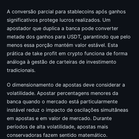
A conversão parcial para stablecoins após ganhos
significativos protege lucros realizados. Um
apostador que duplica a banca pode converter
metade dos ganhos para USDT, garantindo que pelo
menos essa porção mantém valor estável. Esta
prática de take profit em crypto funciona de forma
análoga à gestão de carteiras de investimento
tradicionais.
O dimensionamento de apostas deve considerar a
volatilidade. Apostar percentagens menores da
banca quando o mercado está particularmente
instável reduz o impacto de oscilações simultâneas
em apostas e em valor de mercado. Durante
períodos de alta volatilidade, apostas mais
conservadoras fazem sentido matemático.