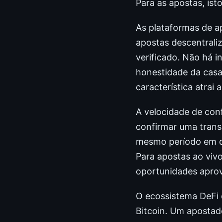
Para as apostas, ist
As plataformas de a
apostas descentrali
verificado. Não há i
honestidade da cas
característica atrai
A velocidade de con
confirmar uma transa
mesmo período em qu
Para apostas ao viv
oportunidades aprov
O ecossistema DeFi
Bitcoin. Um apostad