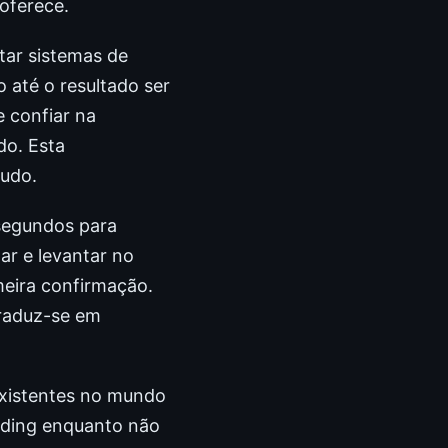
 oferece.
ar sistemas de
 até o resultado ser
e confiar na
do. Esta
tudo.
segundos para
ar e levantar no
eira confirmação.
traduz-se em
existentes no mundo
nding enquanto não