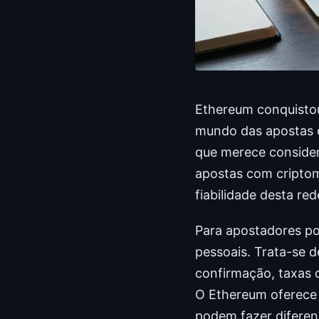
Ethereum conquistou
mundo das apostas on
que merece conside
apostas com cripto
fiabilidade desta red
Para apostadores po
pessoais. Trata-se 
confirmação, taxas d
O Ethereum oferece 
podem fazer diferenç