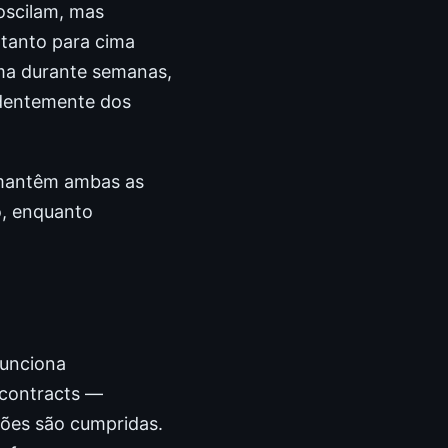
oscilam, mas
tanto para cima
ma durante semanas,
ndentemente dos
s mantêm ambas as
o, enquanto
funciona
 contracts —
ões são cumpridas.