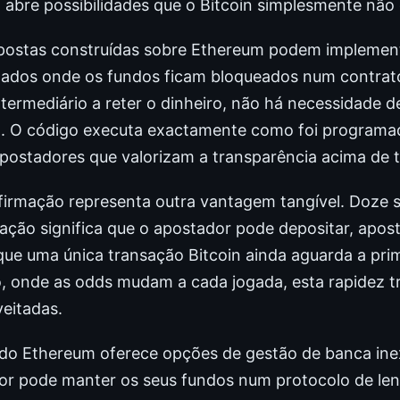
o abre possibilidades que o Bitcoin simplesmente não
postas construídas sobre Ethereum podem implement
zados onde os fundos ficam bloqueados num contrato
ntermediário a reter o dinheiro, não há necessidade d
a. O código executa exactamente como foi programa
 apostadores que valorizam a transparência acima de 
firmação representa outra vantagem tangível. Doze 
ção significa que o apostador pode depositar, apost
e uma única transação Bitcoin ainda aguarda a prim
o, onde as odds mudam a cada jogada, esta rapidez 
eitadas.
 do Ethereum oferece opções de gestão de banca in
or pode manter os seus fundos num protocolo de le