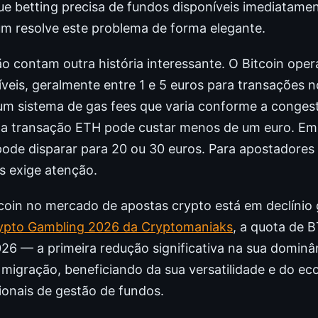
ue betting precisa de fundos disponíveis imediatame
m resolve este problema de forma elegante.
o contam outra história interessante. O Bitcoin ope
íveis, geralmente entre 1 e 5 euros para transações 
a um sistema de gas fees que varia conforme a conge
ma transação ETH pode custar menos de um euro. Em
pode disparar para 20 ou 30 euros. Para apostadores 
as exige atenção.
coin no mercado de apostas crypto está em declínio
rypto Gambling 2026 da Cryptomaniaks
, a quota de 
26 — a primeira redução significativa na sua dominâ
 migração, beneficiando da sua versatilidade e do ec
ionais de gestão de fundos.