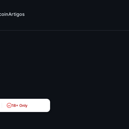
coin
Artigos
18+ Only
18+