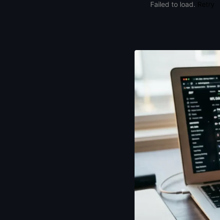
Failed to load.
Retry