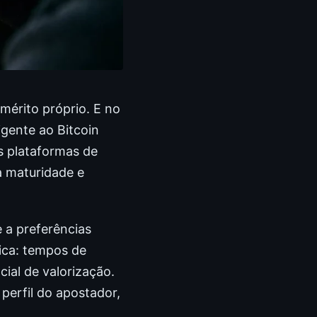
mérito próprio. E no
igente ao Bitcoin
s plataformas de
 maturidade e
 a preferências
ica: tempos de
ial de valorização.
perfil do apostador,