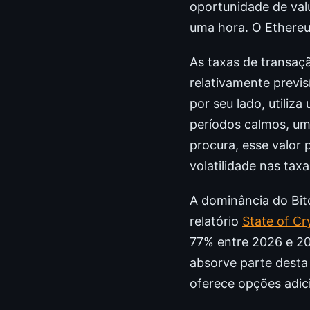
oportunidade de val
uma hora. O Ethereu
As taxas de transaçã
relativamente previs
por seu lado, utiliz
períodos calmos, u
procura, esse valor 
volatilidade nas tax
A dominância do Bit
relatório
State of C
77% entre 2026 e 20
absorve parte desta
oferece opções adic