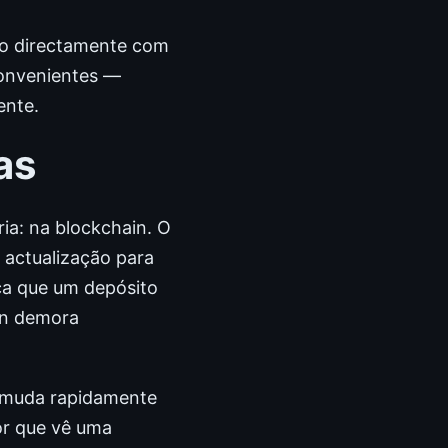
-o directamente com
convenientes —
ente.
as
a: na blockchain. O
 actualização para
ica que um depósito
in demora
d muda rapidamente
or que vê uma